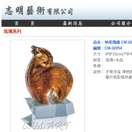
琉璃系列
品名：神采飛揚 CM-0205
編號：CM-02054
尺寸：
8*8*15cm(7*8*4
材質：
琉璃+水晶
售價：
說明：
才華洋溢 渾然
圖片色彩僅供參